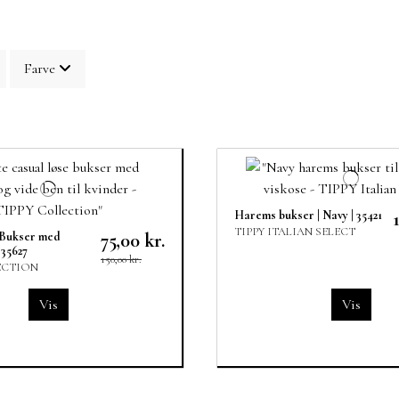
Farve
Harems bukser | Navy | 35421
TIPPY ITALIAN SELECT
 Bukser med
75,00 kr.
 35627
150,00 kr.
ECTION
Vis
Vis