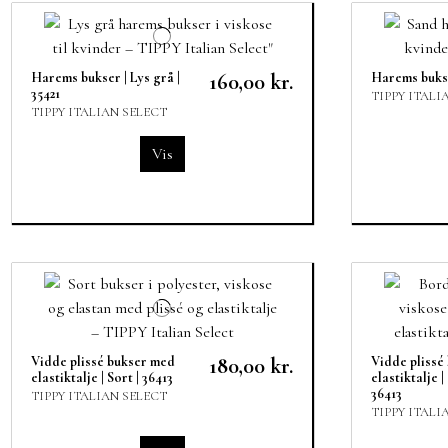
Harems bukser | Lys grå |
160,00 kr.
Harems bukse
35421
TIPPY ITALI
TIPPY ITALIAN SELECT
Vis
Vidde plissé bukser med
180,00 kr.
Vidde plissé
elastiktalje | Sort | 36413
elastiktalje 
36413
TIPPY ITALIAN SELECT
TIPPY ITALI