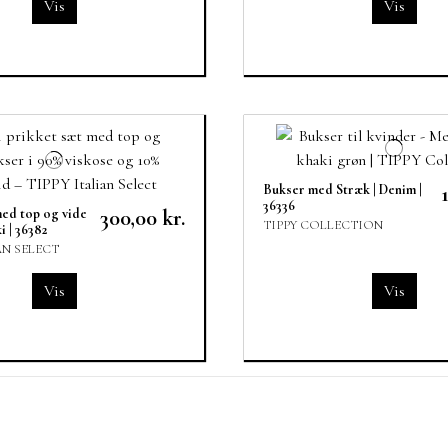
Vis
Vis
Bukser med Stræk | Denim |
36336
med top og vide
300,00 kr.
TIPPY COLLECTION
i | 36382
AN SELECT
Vis
Vis