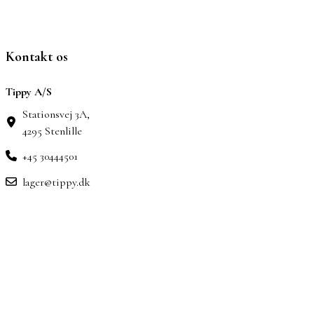
Kontakt os
Tippy A/S
Stationsvej 3A,
4295 Stenlille
+45 30444501
lager@tippy.dk