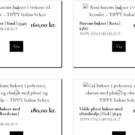
r | Sand | 35421
160,00 kr.
Harems bukser | Rosa |
35617
AN SELECT
TIPPY ITALIAN SELECT
Vis
Vis
 bukser med
180,00 kr.
Vidde plissé bukser med
| Bordeaux |
elastiktalje | Grå | 36413
TIPPY ITALIAN SELECT
AN SELECT