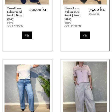
150,00 kr.
75,00 kr.
Casual Løse
Casual Løse
Bukser med
Bukser med
150,00 kr.
Stræk | Navy |
Stræk | Sort |
35627
35627
TIPPY
TIPPY
COLLECTION
COLLECTION
Vis
Vis