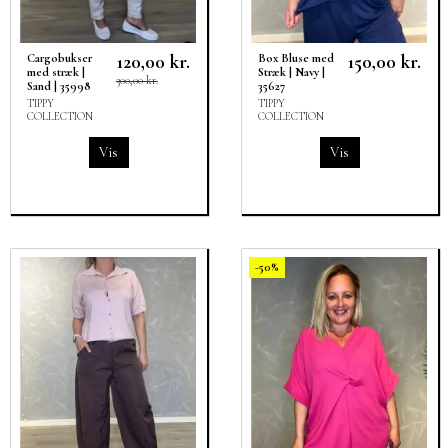
120,00 kr.
150,00 kr.
Cargobukser
Box Bluse med
med stræk |
Stræk | Navy |
300,00 kr.
Sand | 35998
35627
TIPPY
TIPPY
COLLECTION
COLLECTION
Vis
Vis
-50%