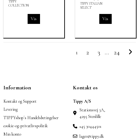
TIPPY
TIPPY ITALIAN
COLLECTION
SELECT
Vis
Vis
1
2
3
…
24
Information
Kontakt os
Kontakt og Support
Tippy A/S
Levering
Stationsvej 3A,
4295 Stenlille
TIPPYshop´s Handelsbetingelser
cookie-og-privatlivspolitik
+45 30444501
Min konto
lager@tippy.dk