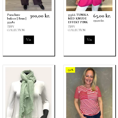
300,00 kr.
65,00 kr.
Parachute
35366 TUNIKA
bukser | Brun |
MED KNUDE
130,00 kr.
35982
EFFEKT PINK
TIPPY
TIPPY
COLLECTION
COLLECTION
Vis
Vis
-50%