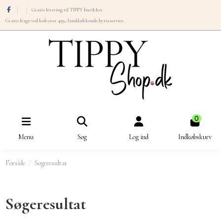
Gratis levering til TIPPY butikker
Gratis fragt ved køb over 499,- landdækkende bytteservice.
0
Menu
Søg
Log ind
Indkøbskurv
Forside
Søgeresultat
Søgeresultat