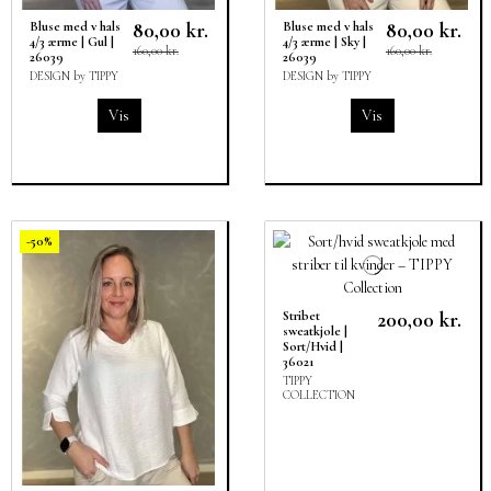
80,00 kr.
80,00 kr.
Bluse med v hals
Bluse med v hals
4/3 ærme | Gul |
4/3 ærme | Sky |
160,00 kr.
160,00 kr.
26039
26039
DESIGN by TIPPY
DESIGN by TIPPY
Vis
Vis
-50%
200,00 kr.
Stribet
sweatkjole |
Sort/Hvid |
36021
TIPPY
COLLECTION