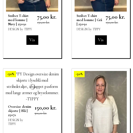
75,00 kr.
75,00 kr.
Stribet T-shirt
Stribet T-shirt
med lomme |
med lomme | Grå
150,00 kr.
150,00 kr.
Navy | 25091
| 25091
DESIGN by TIPPY
DESIGN by TIPPY
Vis
Vis
-50%
-50%
150,00 kr.
Oversize denim
skjorte | Blå |
300,00 kr.
25071
DESIGN by
TIPPY