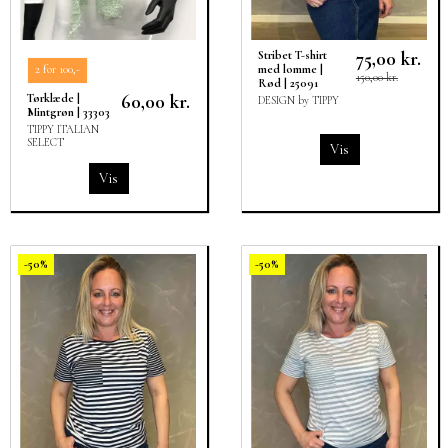
75,00 kr.
Stribet T-shirt
med lomme |
2 for 100,-
150,00 kr.
Rød | 25091
60,00 kr.
Tørklæde |
DESIGN by TIPPY
Mintgrøn | 33303
TIPPY ITALIAN
SELECT
Vis
Vis
-50%
-50%