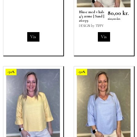
80,00 kr.
Bluse med v hals
4/3 ærme | Sand |
160,00 kr.
26039
DESIGN by TIPPY
Vis
Vis
-50%
-50%