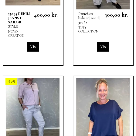
400,00 kr.
300,00 kr.
35094 DENIM
Parachute
JEANS I
bukser | Sand |
SAILOR
35982
STYLE
TIPPY
COLLECTION
NOVO
CREATION
Vis
Vis
-60%