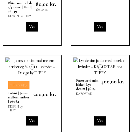
80,00 kr.
Bluse med v hals
4/3 ærme | Hvid |
160,00 kr.
26039
DESIGN by TIPPY
Vis
Vis
400,00 kr.
Karostar denim
jakke | Lys
2 FOR 250,-
denim | 36124
200,00 kr.
T-shirt | Jeans
KAROSTAR
mellem striber
| 26084
DESIGN by
TIPPY
Vis
Vis