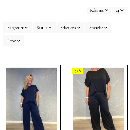
Relevans
24
Kategorier
Status
Selections
Størrelse
Farve
-50%