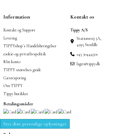
Information
Kontakt os
Kontakt og Support
Tippy A/S
Levering
Stationsvej 3A,
4295 Stenlille
TIPPYshop´s Handelsbetingelser
cookie-og-privatlivspolitik
+45 30444501
Min konto
lager@tippy.dk
TIPPY størrelses guide
Gæstesporing
Om TIPPY
Tippy butikker
Betalingsmåder
Styr dine personlige oplysninger