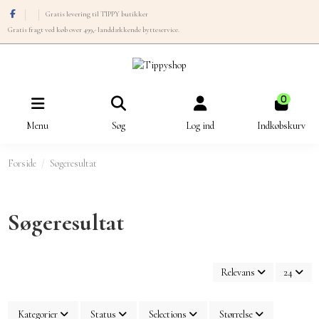
Gratis levering til TIPPY butikker
Gratis fragt ved køb over 499,- landdækkende bytteservice.
0
Menu
Søg
Log ind
Indkøbskurv
Forside
Søgeresultat
Søgeresultat
Relevans
24
Kategorier
Status
Selections
Størrelse