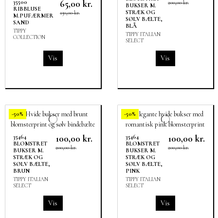
65,00 kr.
35500
200,00 kr.
BUKSER M.
RIBBLUSE
STRÆK OG
130,00 kr.
M.PUFÆRMER
SØLV BÆLTE,
SAND
BLÅ
TIPPY
TIPPY ITALIAN
COLLECTION
SELECT
Vis
Vis
-50%
-50%
100,00 kr.
100,00 kr.
35464
35464
BLOMSTRET
BLOMSTRET
200,00 kr.
200,00 kr.
BUKSER M.
BUKSER M.
STRÆK OG
STRÆK OG
SØLV BÆLTE,
SØLV BÆLTE,
BRUN
PINK
TIPPY ITALIAN
TIPPY ITALIAN
SELECT
SELECT
Vis
Vis