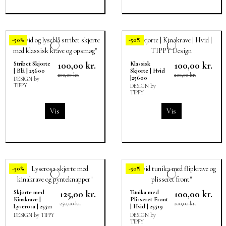
-50%
-50%
100,00 kr.
100,00 kr.
Stribet Skjorte
Klassisk
| Blå | 25600
Skjorte | Hvid
200,00 kr.
200,00 kr.
|25600
DESIGN by
TIPPY
DESIGN by
TIPPY
Vis
Vis
-50%
-50%
125,00 kr.
100,00 kr.
Skjorte med
Tunika med
Kinakrave |
Plisseret Front
250,00 kr.
200,00 kr.
Lyserosa | 25521
| Hvid | 25519
DESIGN by TIPPY
DESIGN by
TIPPY