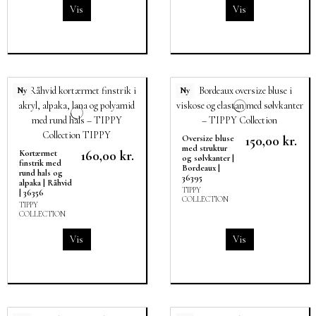
Vis
Vis
Ny
Ny
150,00 kr.
Oversize bluse
med struktur
160,00 kr.
Kortærmet
og sølvkanter |
finstrik med
Bordeaux |
rund hals og
36395
alpaka | Råhvid
TIPPY
| 36356
COLLECTION
TIPPY
COLLECTION
Vis
Vis