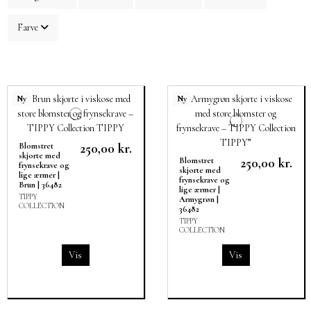
Farve
Ny
Ny
250,00 kr.
Blomstret
skjorte med
250,00 kr.
Blomstret
frynsekrave og
skjorte med
lige ærmer |
frynsekrave og
Brun | 36482
lige ærmer |
TIPPY
Armygrøn |
COLLECTION
36482
TIPPY
COLLECTION
Vis
Vis