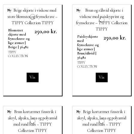
Ny
Ny
250,00 kr.
Blomstret
skjorte med
250,00 kr.
Paisleyskjorte
frynsekrave og
med
lige ærmer |
frynsekrave og
Beige | 36482
lige ærmer |
TIPPY
Brun/råhvid |
COLLECTION
36482
TIPPY
COLLECTION
Vis
Vis
Ny
Ny