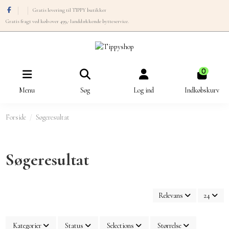
Gratis levering til TIPPY butikker
Gratis fragt ved køb over 499,- landdækkende bytteservice.
0
Menu
Søg
Log ind
Indkøbskurv
Forside
Søgeresultat
Søgeresultat
Relevans
24
Kategorier
Status
Selections
Størrelse