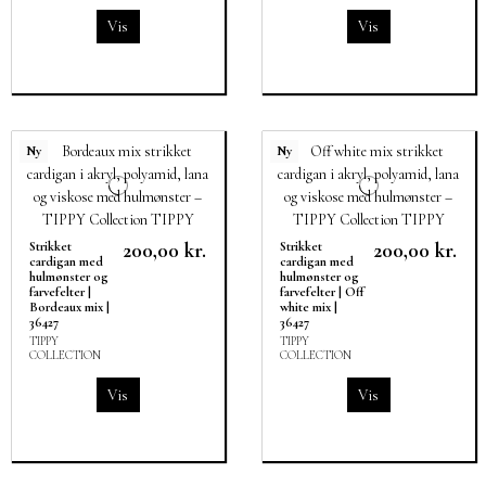
Vis
Vis
Ny
Ny
200,00 kr.
200,00 kr.
Strikket
Strikket
cardigan med
cardigan med
hulmønster og
hulmønster og
farvefelter |
farvefelter | Off
Bordeaux mix |
white mix |
36427
36427
TIPPY
TIPPY
COLLECTION
COLLECTION
Vis
Vis