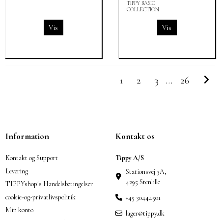
TIPPY BASIC
COLLECTION
Vis
Vis
1
2
3
…
26
Information
Kontakt os
Kontakt og Support
Tippy A/S
Levering
Stationsvej 3A,
4295 Stenlille
TIPPYshop´s Handelsbetingelser
cookie-og-privatlivspolitik
+45 30444501
Min konto
lager@tippy.dk