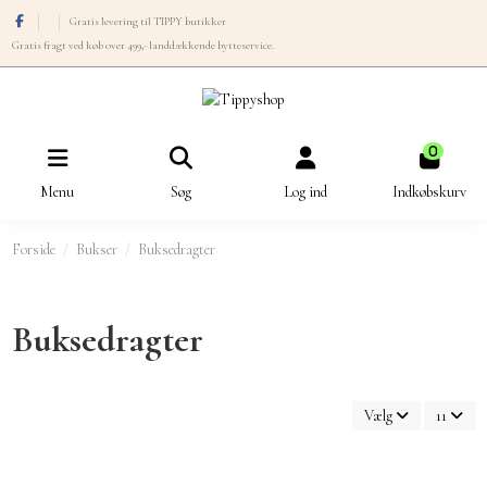
Gratis levering til TIPPY butikker
Gratis fragt ved køb over 499,- landdækkende bytteservice.
0
Menu
Søg
Log ind
Indkøbskurv
Forside
Bukser
Buksedragter
Buksedragter
Vælg
11