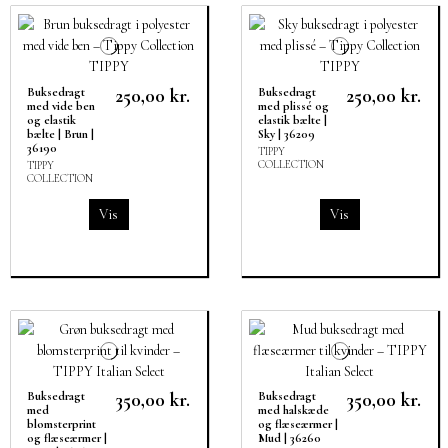
250,00 kr.
250,00 kr.
Buksedragt
Buksedragt
med vide ben
med plissé og
og elastik
elastik bælte |
bælte | Brun |
Sky | 36209
36190
TIPPY
COLLECTION
TIPPY
COLLECTION
Vis
Vis
350,00 kr.
350,00 kr.
Buksedragt
Buksedragt
med
med halskæde
blomsterprint
og flæseærmer |
og flæseærmer |
Mud | 36260