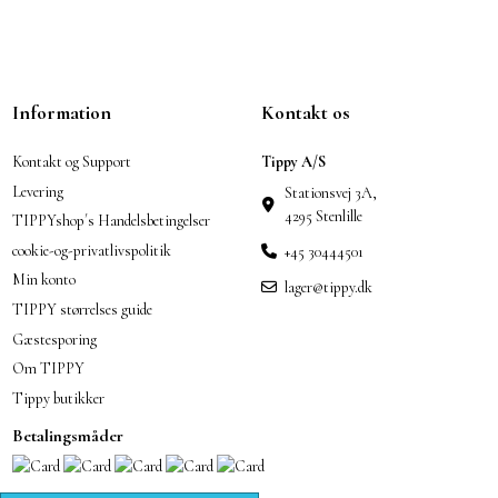
Information
Kontakt os
Kontakt og Support
Tippy A/S
Levering
Stationsvej 3A,
4295 Stenlille
TIPPYshop´s Handelsbetingelser
cookie-og-privatlivspolitik
+45 30444501
Min konto
lager@tippy.dk
TIPPY størrelses guide
Gæstesporing
Om TIPPY
Tippy butikker
Betalingsmåder