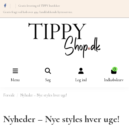
Gratis levering til TIPPY butikker
Gratis fragt ved køb over 499,- landdækkende bytteservice.
0
Menu
Søg
Log ind
Indkøbskurv
Forside
Nyheder – Nye styles hver uge!
Nyheder – Nye styles hver uge!