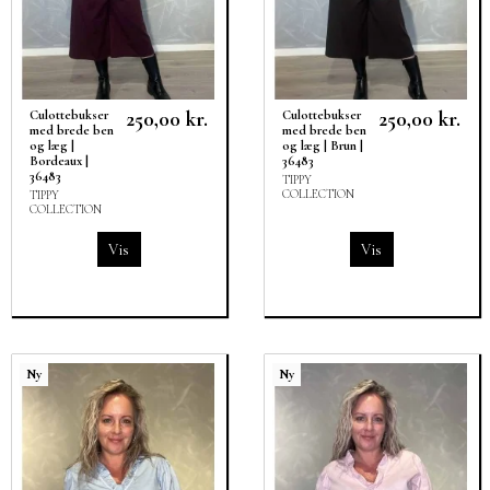
250,00 kr.
250,00 kr.
Culottebukser
Culottebukser
med brede ben
med brede ben
og læg |
og læg | Brun |
Bordeaux |
36483
36483
TIPPY
COLLECTION
TIPPY
COLLECTION
Vis
Vis
Ny
Ny