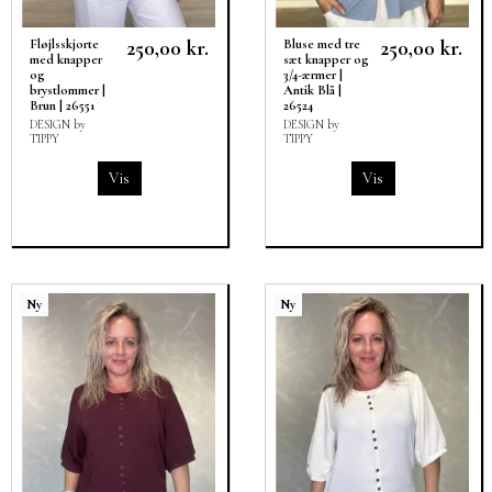
250,00 kr.
250,00 kr.
Fløjlsskjorte
Bluse med tre
med knapper
sæt knapper og
og
3/4-ærmer |
brystlommer |
Antik Blå |
Brun | 26551
26524
DESIGN by
DESIGN by
TIPPY
TIPPY
Vis
Vis
Ny
Ny