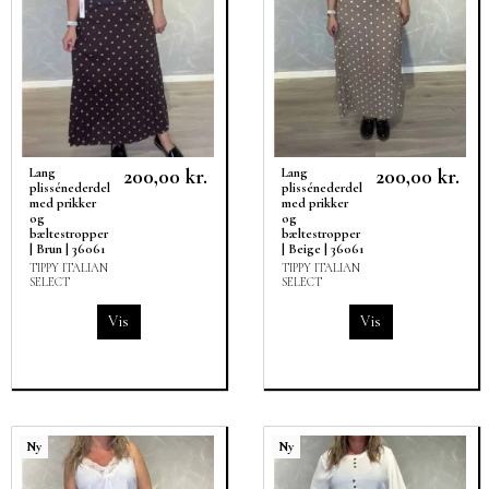
200,00 kr.
200,00 kr.
Lang
Lang
plissénederdel
plissénederdel
med prikker
med prikker
og
og
bæltestropper
bæltestropper
| Brun | 36061
| Beige | 36061
TIPPY ITALIAN
TIPPY ITALIAN
SELECT
SELECT
Vis
Vis
Ny
Ny