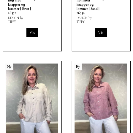
fløjl med
fløjl med
knapper og
knapper og
lommer | Brun |
lommer | Sand |
26552
26552
DESIGN by
DESIGN by
TIPPY
TIPPY
Vis
Vis
Ny
Ny