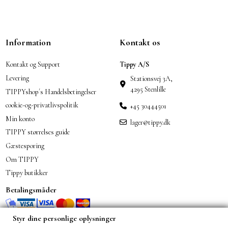
Information
Kontakt os
Kontakt og Support
Tippy A/S
Levering
Stationsvej 3A,
4295 Stenlille
TIPPYshop´s Handelsbetingelser
cookie-og-privatlivspolitik
+45 30444501
Min konto
lager@tippy.dk
TIPPY størrelses guide
Gæstesporing
Om TIPPY
Tippy butikker
Betalingsmåder
Styr dine personlige oplysninger
Styr dine personlige oplysninger