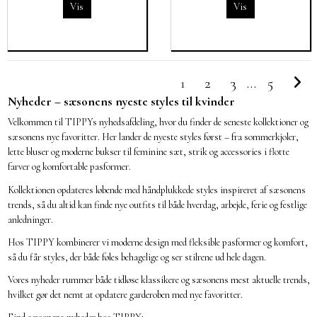
Vis
Vis
1
2
3
…
5
Nyheder – sæsonens nyeste styles til kvinder
Velkommen til TIPPYs nyhedsafdeling, hvor du finder de seneste kollektioner og
sæsonens nye favoritter. Her lander de nyeste styles først – fra sommerkjoler,
lette bluser og moderne bukser til feminine sæt, strik og accessories i flotte
farver og komfortable pasformer.
Kollektionen opdateres løbende med håndplukkede styles inspireret af sæsonens
trends, så du altid kan finde nye outfits til både hverdag, arbejde, ferie og festlige
anledninger.
Hos TIPPY kombinerer vi moderne design med fleksible pasformer og komfort,
så du får styles, der både føles behagelige og ser stilrene ud hele dagen.
Vores nyheder rummer både tidløse klassikere og sæsonens mest aktuelle trends,
hvilket gør det nemt at opdatere garderoben med nye favoritter.