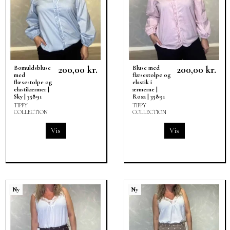
200,00 kr.
200,00 kr.
Bomuldsbluse
Bluse med
med
flæsestolpe og
flæsestolpe og
elastik i
elastikærmer |
ærmerne |
Sky | 35891
Rosa | 35891
TIPPY
TIPPY
COLLECTION
COLLECTION
Vis
Vis
Ny
Ny