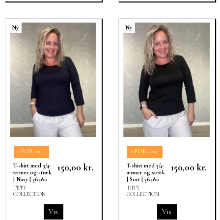
Ny
Ny
2 FOR 200,-
2 FOR 200,-
150,00 kr.
150,00 kr.
T-shirt med 3/4-
T-shirt med 3/4-
ærmer og stræk
ærmer og stræk
| Navy | 36480
| Sort | 36480
TIPPY
TIPPY
COLLECTION
COLLECTION
Vis
Vis