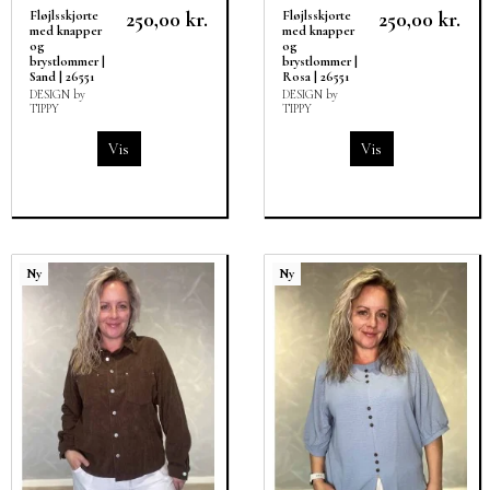
250,00 kr.
250,00 kr.
Fløjlsskjorte
Fløjlsskjorte
med knapper
med knapper
og
og
brystlommer |
brystlommer |
Sand | 26551
Rosa | 26551
DESIGN by
DESIGN by
TIPPY
TIPPY
Vis
Vis
Ny
Ny