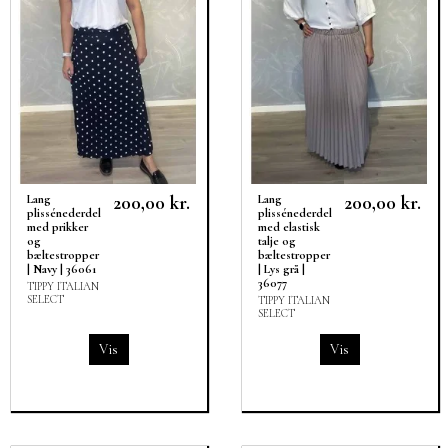
200,00 kr.
200,00 kr.
Lang
Lang
plissénederdel
plissénederdel
med prikker
med elastisk
og
talje og
bæltestropper
bæltestropper
| Navy | 36061
| Lys grå |
36077
TIPPY ITALIAN
SELECT
TIPPY ITALIAN
SELECT
Vis
Vis