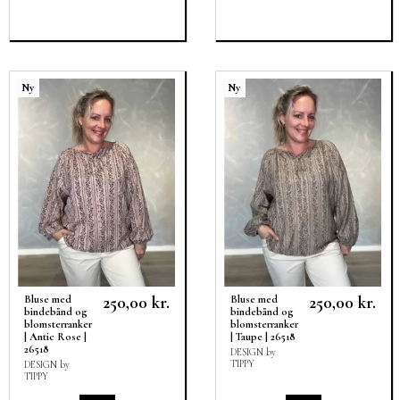
Ny
Ny
250,00 kr.
250,00 kr.
Bluse med
Bluse med
bindebånd og
bindebånd og
blomsterranker
blomsterranker
| Antic Rose |
| Taupe | 26518
26518
DESIGN by
TIPPY
DESIGN by
TIPPY