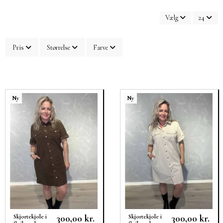
Vælg
24
Pris
Størrelse
Farve
Ny
Ny
300,00 kr.
300,00 kr.
Skjortekjole i
Skjortekjole i