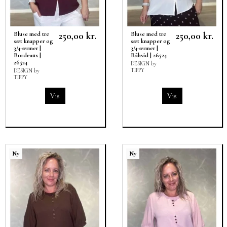
250,00 kr.
250,00 kr.
Bluse med tre
Bluse med tre
sæt knapper og
sæt knapper og
3/4-ærmer |
3/4-ærmer |
Bordeaux |
Råhvid | 26524
26524
DESIGN by
TIPPY
DESIGN by
TIPPY
Vis
Vis
Ny
Ny