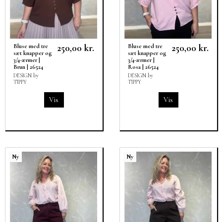
250,00 kr.
250,00 kr.
Bluse med tre
Bluse med tre
sæt knapper og
sæt knapper og
3/4-ærmer |
3/4-ærmer |
Brun | 26524
Rosa | 26524
DESIGN by
DESIGN by
TIPPY
TIPPY
Vis
Vis
Ny
Ny