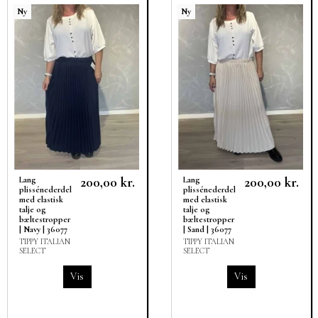
Ny
Ny
200,00 kr.
200,00 kr.
Lang
Lang
plissénederdel
plissénederdel
med elastisk
med elastisk
talje og
talje og
bæltestropper
bæltestropper
| Navy | 36077
| Sand | 36077
TIPPY ITALIAN
TIPPY ITALIAN
SELECT
SELECT
Vis
Vis