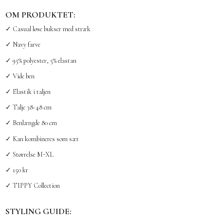
OM PRODUKTET:
✓ Casual løse bukser med stræk
✓ Navy farve
✓ 95% polyester, 5% elastan
✓ Vide ben
✓ Elastik i taljen
✓ Talje 38-48 cm
✓ Benlængde 80 cm
✓ Kan kombineres som sæt
✓ Størrelse M-XL
✓ 150 kr
✓ TIPPY Collection
STYLING GUIDE: