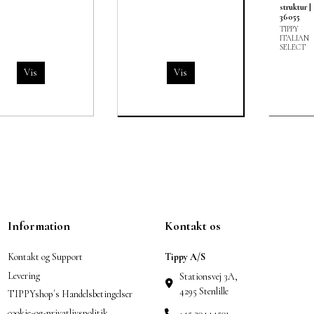
Information
Kontakt os
Kontakt og Support
Tippy A/S
Levering
Stationsvej 3A,
4295 Stenlille
TIPPYshop´s Handelsbetingelser
cookie-og-privatlivspolitik
+45 30444501
Min konto
lager@tippy.dk
TIPPY størrelses guide
Gæstesporing
Om TIPPY