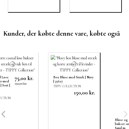
Kunder, der købte denne vare, købte også
Box Bluse med Stræk | Navy
| 35627
200,00 kr.
Bluse og
TIPPY COLLECTION
bukser sæt |
150,00 kr.
Sand m.
struktur |
36055
TIPPY
ITALIAN
SELECT
Vis
Vis