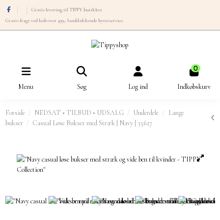
Gratis levering til TIPPY butikker
Gratis fragt ved køb over 499,- landdækkende bytteservice.
0
Menu
Søg
Log ind
Indkøbskurv
Forside
NEDSAT • TILBUD • UDSALG
Underdele
Lange
bukser
Casual Løse Bukser med Stræk | Navy | 35627