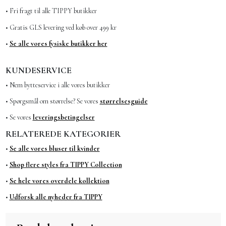
• Fri fragt til alle TIPPY butikker
• Gratis GLS levering ved køb over 499 kr
•
Se alle vores fysiske butikker
her
KUNDESERVICE
• Nem bytteservice i alle vores butikker
• Spørgsmål om størrelse? Se vores
størrelsesguide
• Se vores
leveringsbetingelser
RELATEREDE KATEGORIER
•
Se alle vores bluser til kvinder
•
Shop flere styles fra TIPPY Collection
•
Se hele vores overdele kollektion
•
Udforsk alle nyheder fra TIPPY