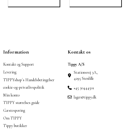
Information
Kontakt os
Kontakt og Support
Tippy A/S
Levering
Stationsvej 3A,
4295 Stenlille
TIPPYshop´s Handelsbetingelser
cookie-og-privatlivspolitik
+45 30444501
Min konto
lager@tippy.dk
TIPPY størrelses guide
Gæstesporing
Om TIPPY
Tippy butikker