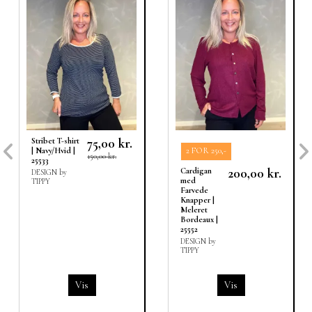
75,00 kr.
Stribet T-shirt
| Navy/Hvid |
2 FOR 250,-
150,00 kr.
25533
200,00 kr.
Cardigan
DESIGN by
med
TIPPY
Farvede
Knapper |
Meleret
Bordeaux |
25552
DESIGN by
TIPPY
Vis
Vis