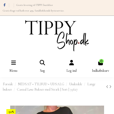
Gratis levering til TIPPY butikker
Gratis fragt ved køb over 499,- landdækkende bytteservice.
0
Menu
Søg
Log ind
Indkøbskurv
Forside
NEDSAT • TILBUD • UDSALG
Underdele
Lange
bukser
Casual Løse Bukser med Stræk | Sort | 35627
-50%